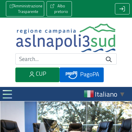
Amministrazione
Albo
Trasparente
pretorio
Cerca nel sito
CUP
PagoPA
Italiano
▼