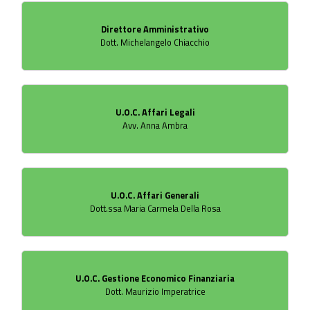
Direttore Amministrativo
Dott. Michelangelo Chiacchio
U.O.C. Affari Legali
Avv. Anna Ambra
U.O.C. Affari Generali
Dott.ssa Maria Carmela Della Rosa
U.O.C. Gestione Economico Finanziaria
Dott. Maurizio Imperatrice