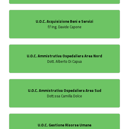
U.O.C. Acquisizione Beni e Servizi
f.f Ing. Davide Capone
U.O.C. Ammistrativa Ospedaliera Area Nord
Dott. Alberto Di Capua
U.O.C. Ammistrativa Ospedaliera Area Sud
Dott.ssa Camilla Dolce
U.O.C. Gestione Risorse Umane