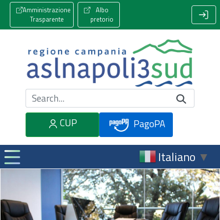
Amministrazione
Albo
Trasparente
pretorio
Cerca nel sito
CUP
PagoPA
Italiano
▼