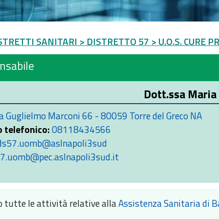
STRETTI SANITARI
> DISTRETTO 57
> U.O.S. CURE 
nsabile
Dott.ssa Maria
a Guglielmo Marconi 66 - 80059 Torre del Greco NA
 telefonico:
08118434566
ds57.uomb@aslnapoli3sud
7.uomb@pec.aslnapoli3sud.it
 tutte le attività relative alla
Assistenza Sanitaria di 