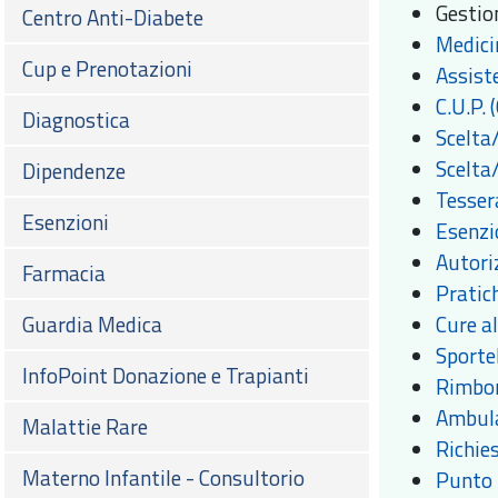
Gestion
Centro Anti-Diabete
Medici
Cup e Prenotazioni
Assist
C.U.P. 
Diagnostica
Scelta
Scelta
Dipendenze
Tesser
Esenzioni
Esenzi
Autori
Farmacia
Pratic
Cure al
Guardia Medica
Sporte
InfoPoint Donazione e Trapianti
Rimbor
Ambula
Malattie Rare
Richies
Materno Infantile - Consultorio
Punto 