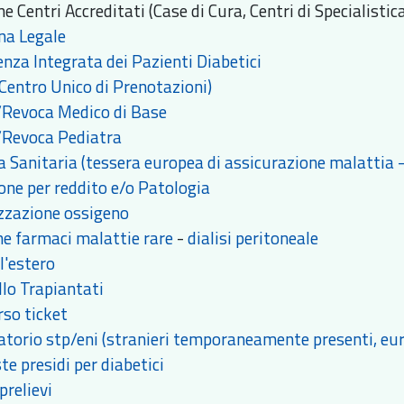
e Centri Accreditati (Case di Cura, Centri di Specialisti
na Legale
enza Integrata dei Pazienti Diabetici
(Centro Unico di Prenotazioni)
/Revoca Medico di Base
/Revoca Pediatra
a Sanitaria (tessera europea di assicurazione malattia 
one per reddito e/o Patologia
zzazione ossigeno
he farmaci malattie rare
-
dialisi peritoneale
l'estero
llo Trapiantati
so ticket
torio stp/eni (stranieri temporaneamente presenti, euro
te presidi per diabetici
prelievi