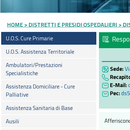
HOME
> DISTRETTI E PRESIDI OSPEDALIERI
> DI
U.O.S. Cure Primarie
Respo
U.O.S. Assistenza Territoriale
Ambulatori/Prestazioni
Sede:
Vi
Specialistiche
Recapito
E-Mail:
Assistenza Domiciliare - Cure
Pec:
ds5
Palliative
Assistenza Sanitaria di Base
Afferiscono
Ausili