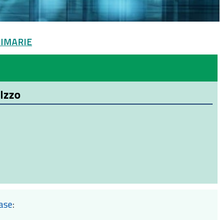
PRIMARIE
 Izzo
Base
: