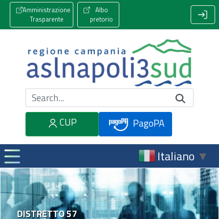
Amministrazione
Albo
Trasparente
pretorio
Cerca nel sito
CUP
PagoPA
Italiano
▼
DISTRETTO 57