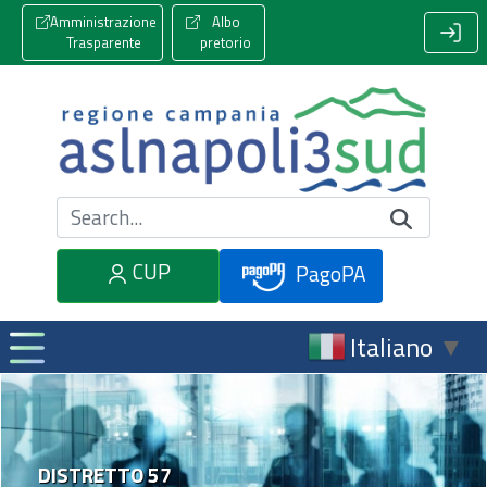
Amministrazione
Albo
Trasparente
pretorio
Cerca nel sito
CUP
PagoPA
Italiano
▼
DISTRETTO 57