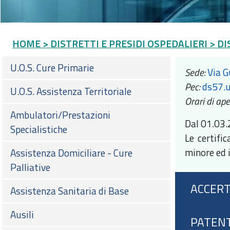
HOME
> DISTRETTI E PRESIDI OSPEDALIERI
> DI
U.O.S. Cure Primarie
Sede:
Via G
Pec:
ds57.u
U.O.S. Assistenza Territoriale
Orari di ap
Ambulatori/Prestazioni
Dal 01.03.
Specialistiche
Le certifi
minore ed 
Assistenza Domiciliare - Cure
Palliative
ACCERTA
Assistenza Sanitaria di Base
Ausili
PATENT