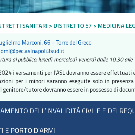
STRETTI SANITARI
> DISTRETTO 57
> MEDICINA LE
uglielmo Marconi, 66 - Torre del Greco
oml@pec.aslnapoli3sud.it
ertura al pubblico: lunedì-mercoledì-venerdì dalle 10.30 alle
2024 i versamenti per l'ASL dovranno essere effettuat
cazioni per i minori saranno eseguite solo in presenza d
il genitore/tutore dovranno essere in possesso di documen
MENTO DELL’INVALIDITÀ CIVILE E DEI REQUIS
I E PORTO D’ARMI