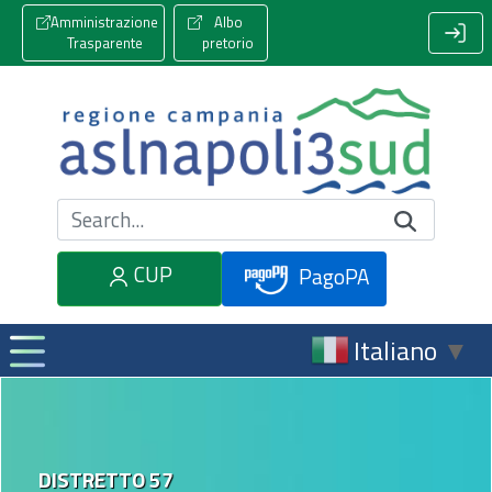
Amministrazione
Albo
Trasparente
pretorio
Cerca nel sito
CUP
PagoPA
Italiano
▼
DISTRETTO 57