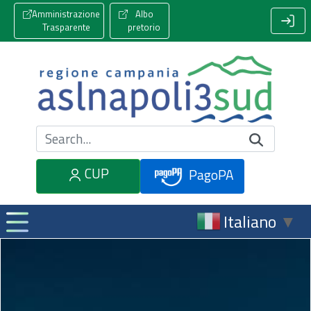
Amministrazione
Albo
Trasparente
pretorio
Cerca nel sito
CUP
PagoPA
Italiano
▼