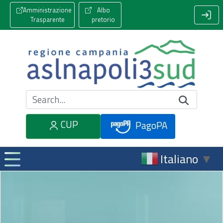
Amministrazione
Albo
Trasparente
pretorio
Cerca nel sito
CUP
PagoPA
Italiano
▼