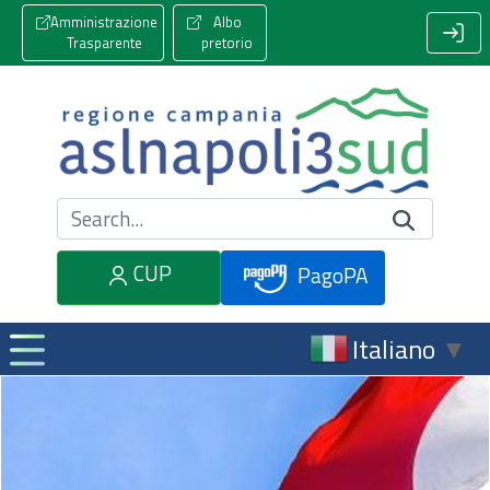
Amministrazione
Albo
Trasparente
pretorio
Cerca nel sito
CUP
PagoPA
Italiano
▼