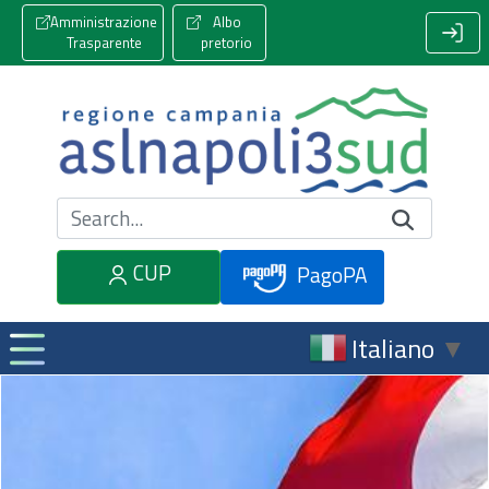
Amministrazione
Albo
Trasparente
pretorio
Cerca nel sito
CUP
PagoPA
Italiano
▼