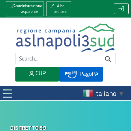
Amministrazione
Albo
Trasparente
pretorio
Cerca nel sito
CUP
PagoPA
Italiano
▼
DISTRETTO 59