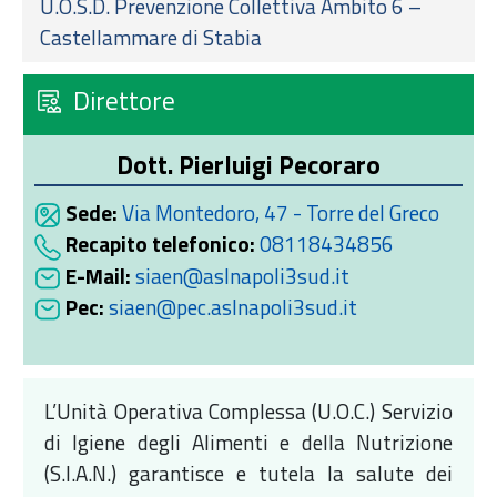
U.O.S.D. Prevenzione Collettiva Ambito 6 –
Castellammare di Stabia
Direttore
Dott. Pierluigi Pecoraro
Sede:
Via Montedoro, 47 - Torre del Greco
Recapito telefonico:
08118434856
E-Mail:
siaen@aslnapoli3sud.it
Pec:
siaen@pec.aslnapoli3sud.it
L’Unità Operativa Complessa (U.O.C.) Servizio
di Igiene degli Alimenti e della Nutrizione
(S.I.A.N.) garantisce e tutela la salute dei