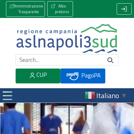
Amministrazione
Albo
Trasparente
pretorio
Cerca nel sito
CUP
PagoPA
Italiano
▼