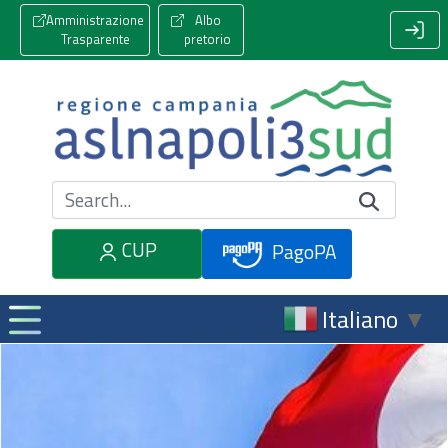
Amministrazione
Albo
Trasparente
pretorio
Cerca nel sito
CUP
PagoPA
Italiano
▼