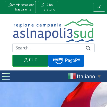
Amministrazione
Albo
Trasparente
pretorio
Cerca nel sito
CUP
PagoPA
Italiano
▼