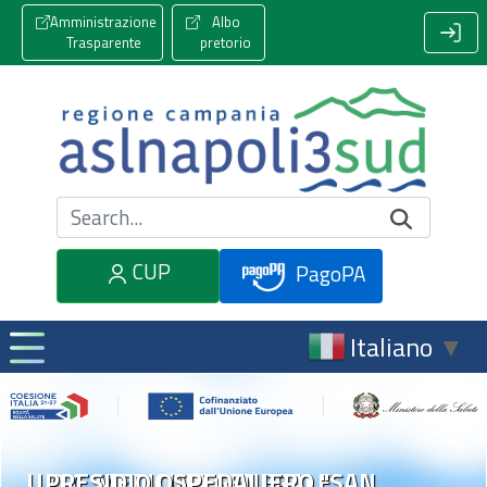
Amministrazione
Albo
Trasparente
pretorio
Cerca nel sito
CUP
PagoPA
Italiano
▼
U.O.C. MEDICINA GENERALE
PRESIDIO OSPEDALIERO "SAN