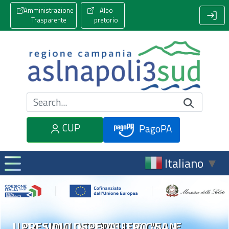
Amministrazione
Albo
Trasparente
pretorio
Cerca nel sito
CUP
PagoPA
Italiano
▼
U.O.C. IMMUNOTRASFUSIONALE
PRESIDIO OSPEDALIERO "SAN