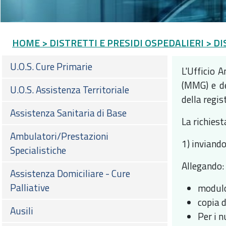
HOME
> DISTRETTI E PRESIDI OSPEDALIERI
> DI
U.O.S. Cure Primarie
L'Ufficio 
(MMG) e del
U.O.S. Assistenza Territoriale
della regis
Assistenza Sanitaria di Base
La richies
Ambulatori/Prestazioni
1) inviand
Specialistiche
Allegando:
Assistenza Domiciliare - Cure
Palliative
modulo
copia 
Ausili
Per i n