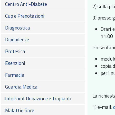
Centro Anti-Diabete
2) sulla p
Cup e Prenotazioni
3) presso g
Diagnostica
Orari e
11:00
Dipendenze
Presentan
Protesica
modulo
Esenzioni
copia 
per i n
Farmacia
Guardia Medica
La richies
InfoPoint Donazione e Trapianti
1) e-mail:
Malattie Rare