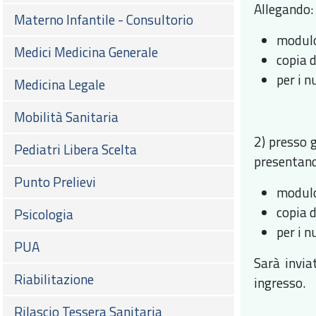
Allegando:
Materno Infantile - Consultorio
modulo
Medici Medicina Generale
copia 
per i n
Medicina Legale
Mobilità Sanitaria
2) presso g
Pediatri Libera Scelta
presentan
Punto Prelievi
modulo
copia 
Psicologia
per i n
PUA
Sarà invia
Riabilitazione
ingresso.
Rilascio Tessera Sanitaria