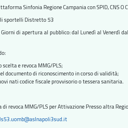
iattaforma Sinfonia Regione Campania con SPID, CNS O C
li sportelli Distretto 53
 Giorni di apertura al pubblico: dal Lunedì al Venerdì da
do:
 scelta e revoca MMG/PLS;
del documento di riconoscimento in corso di validità;
uovi nati codice fiscale provvisorio o tessera sanitaria.
ta di revoca MMG/PLS per Attivazione Presso altra Regio
ds53.uomb@aslnapoli3sud.it