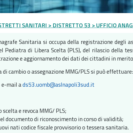
STRETTI SANITARI
> DISTRETTO 53
> UFFICIO ANA
Anagrafe Sanitaria si occupa della registrazione degli as
 Pediatra di Libera Scelta (PLS), del rilascio della tes
trazione e aggiornamento dei dati dei cittadini in merito 
ta di cambio o assegnazione MMG/PLS si può effettuare
o e-mail a
ds53.uomb@aslnapoli3sud.it
 scelta e revoca MMG/ PLS;
del documento di riconoscimento in corso di validità;
uovi nati codice fiscale provvisorio o tessera sanitaria.