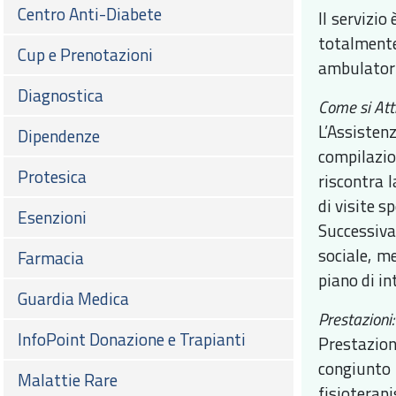
Centro Anti-Diabete
Il servizio
totalmente
Cup e Prenotazioni
ambulatori
Diagnostica
Come si Att
L’Assisten
Dipendenze
compilazio
Protesica
riscontra l
di visite s
Esenzioni
Successiva
sociale, me
Farmacia
piano di in
Guardia Medica
Prestazioni:
InfoPoint Donazione e Trapianti
Prestazion
congiunto 
Malattie Rare
fisioterap