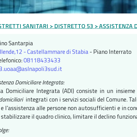
STRETTI SANITARI
> DISTRETTO 53
> ASSISTENZA D
ino Santarpia
llende,12 - Castellammare di Stabia
- Piano Interrato
elefonico:
08118433433
3.uoaa@aslnapoli3sud.it
stenza Domiciliare Integrata:
za Domiciliare Integrata (ADI) consiste in un insiem
 domiciliari
integrati con i servizi sociali del Comune. Ta
 e l'assistenza alle persone non autosufficienti e in cond
 stabilizzare il quadro clinico, limitare il declino funzio
olge: