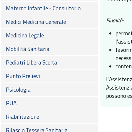
Materno Infantile - Consultorio
Finalità:
Medici Medicina Generale
permet
Medicina Legale
l’assis
Mobilità Sanitaria
favori
necessi
Pediatri Libera Scelta
contene
Punto Prelievi
L’Assisten
Assistenzi
Psicologia
possono ess
PUA
Riabilitazione
Rilascio Tessera Sanitaria