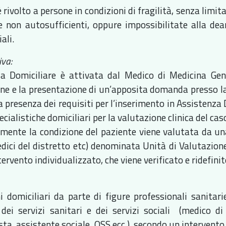
 è rivolto a persone in condizioni di fragilità, senza limi
 non autosufficienti, oppure impossibilitate alla dea
ali.
iva:
za Domiciliare è attivata dal Medico di Medicina Gene
ne e la presentazione di un’apposita domanda presso la P
a presenza dei requisiti per l’inserimento in Assistenza D
pecialistiche domiciliari per la valutazione clinica del cas
mente la condizione del paziente viene valutata da u
dici del distretto etc) denominata Unità di Valutazione I
tervento individualizzato, che viene verificato e ridefini
i domiciliari da parte di figure professionali sanitari
dei servizi sanitari e dei servizi sociali (medico di
ista, assistente sociale, OSS ecc.), secondo un interven