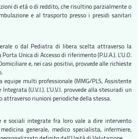
tazioni di età o di reddito, che risultino parzialmente o
mbulazione e al trasporto presso i presidi sanitari
rale o dal Pediatra di libera scelta attraverso la
orta Unica di Accesso di riferimento (P.U.A.). L’U.O.
omiciliare e, nei casi positivi, provvede alle richieste
o.
na equipe multi professionale (MMG/PLS, Assistente
ntegrata (U.V.I.). L’U.V.I. provvede alla stesuradi un
to attraverso riunioni periodiche della stessa.
e e sociali integrate fra loro vale a dire intervento
 medicina generale, medico specialista, infermiere,
to personalizzato definito dall’Unità di Valutazione.