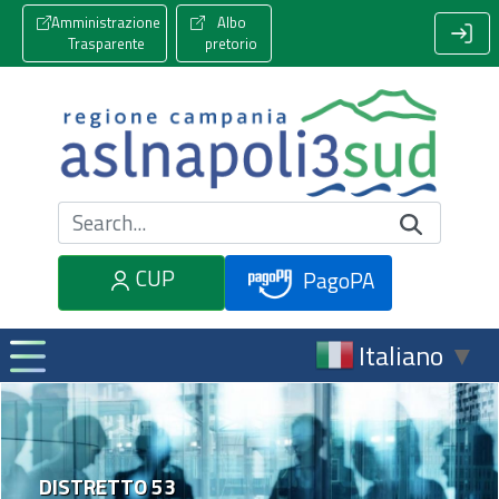
Amministrazione
Albo
Trasparente
pretorio
Cerca nel sito
CUP
PagoPA
Italiano
▼
DISTRETTO 53