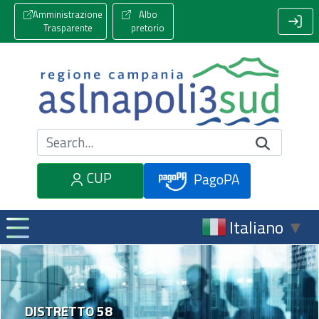
Amministrazione
Albo
Trasparente
pretorio
Cerca nel sito
CUP
PagoPA
Italiano
▼
DISTRETTO 58