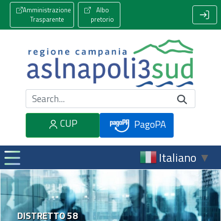
Amministrazione
Albo
Trasparente
pretorio
Cerca nel sito
CUP
PagoPA
Italiano
▼
DISTRETTO 58