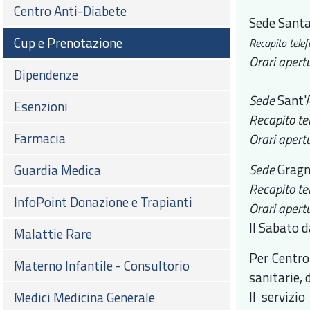
Centro Anti-Diabete
Sede Santa
Cup e Prenotazione
Recapito telef
Orari apertu
Dipendenze
Sede
Sant'
Esenzioni
Recapito tel
Farmacia
Orari apertu
Sede
Gragn
Guardia Medica
Recapito te
InfoPoint Donazione e Trapianti
Orari apertu
Il Sabato d
Malattie Rare
Per Centro
Materno Infantile - Consultorio
sanitarie, 
Il servizi
Medici Medicina Generale