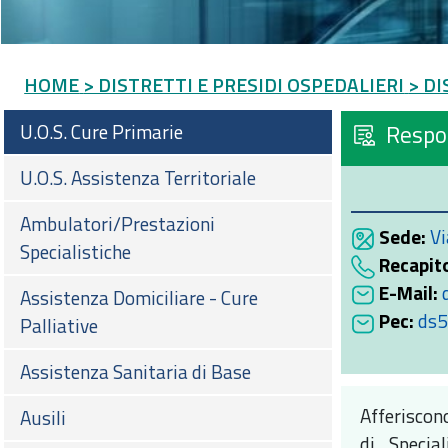
HOME
> DISTRETTI E PRESIDI OSPEDALIERI
> DI
U.O.S. Cure Primarie
Respo
U.O.S. Assistenza Territoriale
Ambulatori/Prestazioni
Sede:
Vi
Specialistiche
Recapito
E-Mail:
Assistenza Domiciliare - Cure
Pec:
ds5
Palliative
Assistenza Sanitaria di Base
Afferiscono
Ausili
di Specia