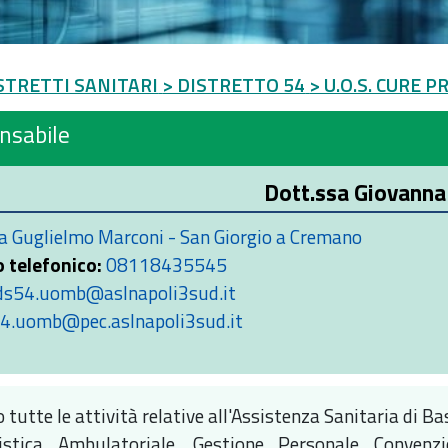
STRETTI SANITARI
> DISTRETTO 54
> U.O.S. CURE 
nsabile
Dott.ssa Giovanna
a Guglielmo Marconi - San Giorgio a Cremano
 telefonico:
08118435545
ds54.uomb@aslnapoli3sud.it
4.uomb@pec.aslnapoli3sud.it
 tutte le attività relative all'Assistenza Sanitaria di Ba
listica Ambulatoriale, Gestione Personale Convenzi