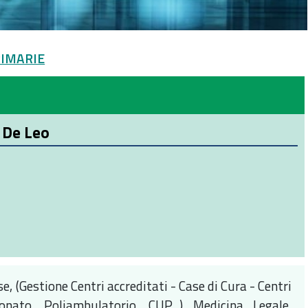
PRIMARIE
 De Leo
se, (Gestione Centri accreditati - Case di Cura - Centri
onato, Poliambulatorio, CUP...) Medicina Legale,