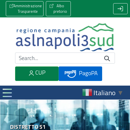
Amministrazione
Albo
Trasparente
pretorio
Cerca nel sito
CUP
PagoPA
Italiano
▼
DISTRETTO 51