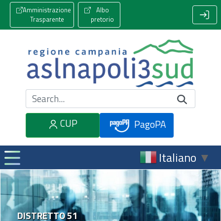
Amministrazione
Albo
Trasparente
pretorio
Cerca nel sito
CUP
PagoPA
Italiano
▼
DISTRETTO 51