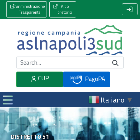
Amministrazione
Albo
Trasparente
pretorio
Cerca nel sito
CUP
PagoPA
Italiano
▼
DISTRETTO 51