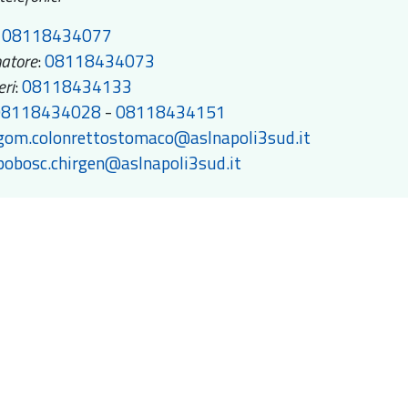
:
08118434077
natore
:
08118434073
eri
:
08118434133
08118434028
-
08118434151
gom.colonrettostomaco@aslnapoli3sud.it
pobosc.chirgen@aslnapoli3sud.it