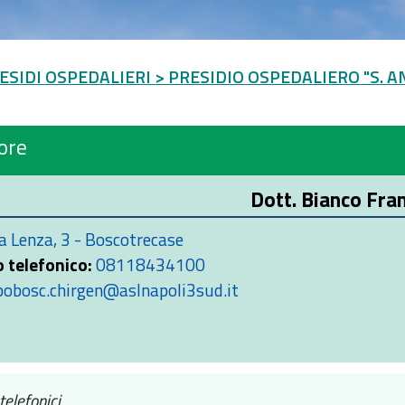
ESIDI OSPEDALIERI
> PRESIDIO OSPEDALIERO "S. A
ore
Dott. Bianco Fra
a Lenza, 3 - Boscotrecase
 telefonico:
08118434100
pobosc.chirgen@aslnapoli3sud.it
telefonici