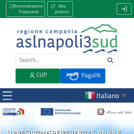
Amministrazione
Albo
Trasparente
pretorio
Cerca nel sito
CUP
PagoPA
Italiano
▼
U.O.C. PATOLOGIA CLINICA
PRESIDIO OSPEDALIERO "S. ANNA E