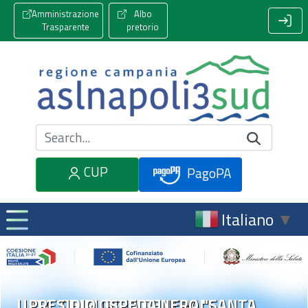
Amministrazione
Albo
Trasparente
pretorio
Cerca nel sito
CUP
PagoPA
Italiano
▼
U.O.C. CHIRURGIA GENERALE
PRESIDIO OSPEDALIERO "SANTA