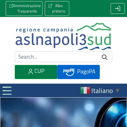
Amministrazione
Albo
Trasparente
pretorio
Cerca nel sito
CUP
PagoPA
Italiano
▼