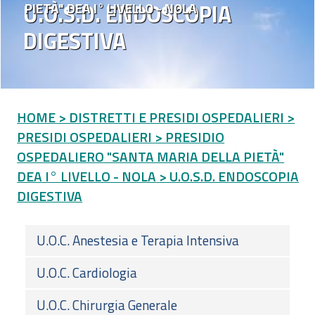
U.O.S.D. ENDOSCOPIA
PIETÀ" DEA I° LIVELLO - NOLA
DIGESTIVA
HOME
> DISTRETTI E PRESIDI OSPEDALIERI
>
PRESIDI OSPEDALIERI
> PRESIDIO
OSPEDALIERO "SANTA MARIA DELLA PIETÀ"
DEA I° LIVELLO - NOLA
> U.O.S.D. ENDOSCOPIA
DIGESTIVA
U.O.C. Anestesia e Terapia Intensiva
U.O.C. Cardiologia
U.O.C. Chirurgia Generale