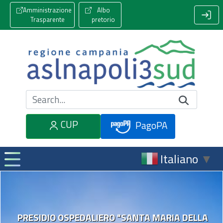
Amministrazione
Albo
Trasparente
pretorio
Cerca nel sito
CUP
PagoPA
Italiano
▼
PRESIDIO OSPEDALIERO "SANTA MARIA DELLA