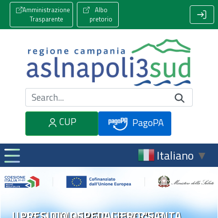
Amministrazione
Albo
Trasparente
pretorio
Cerca nel sito
CUP
PagoPA
Italiano
▼
U.O.S.D. CHIRURGIA GENERALE
PRESIDIO OSPEDALIERO "SANTA