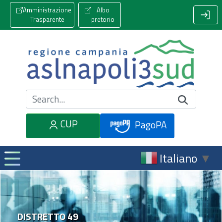
Amministrazione
Albo
Trasparente
pretorio
Cerca nel sito
CUP
PagoPA
Italiano
▼
DISTRETTO 49