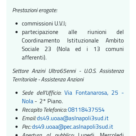
Prestazioni erogate:
commissioni U.V.I;
partecipazione alle riunioni del
Coordinamento Istituzionale Ambito
Sociale 23 (Nola ed i 13 comuni
afferenti).
Settore Anzini Ultra65enni - U.O.S. Assistenza
Territoriale - Assistenza Anziani
Sede dell’Ufficio
:
Via Fontanarosa, 25 -
Nola
- 2° Piano.
Recapito Telefonico:
08118437554
Email:
ds49.uoaa@aslnapoli3sud.it
Pec:
ds49.uoaa@pec.aslnapoli3sud.it
Apertura al pubblico:
Lunedi, Mercoledi