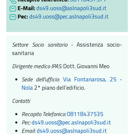
E-Mail:
ds49.uoss@aslnapoli3sud.it
Pec:
ds49.uoss@pec.aslnapoli3sud.it
Settore Socio sanitario -
Assistenza socio-
sanitaria
Dirigente medico IPAS:
Dott. Giovanni Meo
Sede dell’ufficio
:
Via Fontanarosa, 25 -
Nola
2° piano dell’edificio.
Contatti
Recapito Telefonico:
08118437535
Pec:
ds49.uoss@pec.aslnapoli3sud.it
Email
:
ds49.uoss@aslnapoli3sud.it