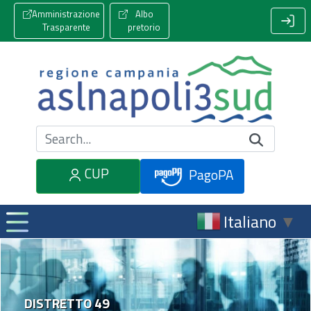
Amministrazione
Albo
Trasparente
pretorio
Cerca nel sito
CUP
PagoPA
Italiano
▼
DISTRETTO 49