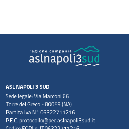
ASL NAPOLI 3 SUD
Sede legale: Via Marconi 66
Torre del Greco - 80059 (NA)
Partita Iva N° 06322711216
P.E.C. protocollo@pec.aslnapoli3sud.it
Codice EORI n. IT06322711216