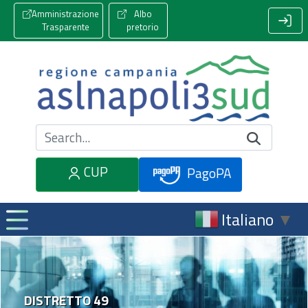
Amministrazione
Albo
Trasparente
pretorio
Cerca nel sito
CUP
PagoPA
Italiano
▼
DISTRETTO 49