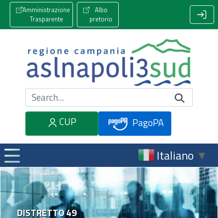
Amministrazione
Albo
Trasparente
pretorio
Cerca nel sito
CUP
PagoPA
Italiano
▼
DISTRETTO 49