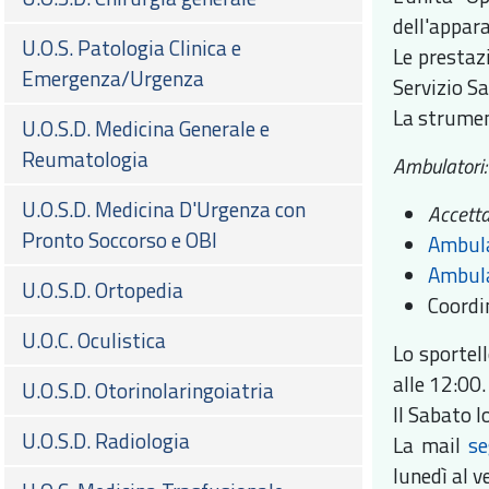
dell'appar
U.O.S. Patologia Clinica e
Le prestaz
Emergenza/Urgenza
Servizio S
La strumen
U.O.S.D. Medicina Generale e
Reumatologia
Ambulatori
U.O.S.D. Medicina D'Urgenza con
Accetta
Pronto Soccorso e OBI
Ambula
Ambula
U.O.S.D. Ortopedia
Coordi
U.O.C. Oculistica
Lo sportel
alle 12:00.
U.O.S.D. Otorinolaringoiatria
Il Sabato l
U.O.S.D. Radiologia
La mail
se
lunedì al v