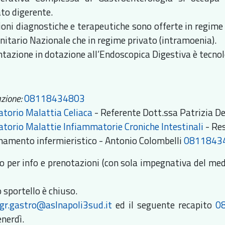
ato digerente.
ioni diagnostiche e terapeutiche sono offerte in regime a
anitario Nazionale che in regime privato (intramoenia).
tazione in dotazione all’Endoscopica Digestiva è tecno
:
zione:
08118434803
torio Malattia Celiaca
- Referente Dott.ssa Patrizia D
torio Malattie Infiammatorie Croniche Intestinali
- Re
namento infermieristico - Antonio Colombelli
0811843
lo per info e prenotazioni (con sola impegnativa del medi
o sportello è chiuso.
gr.gastro@aslnapoli3sud.it
ed il seguente recapito
0
enerdì.