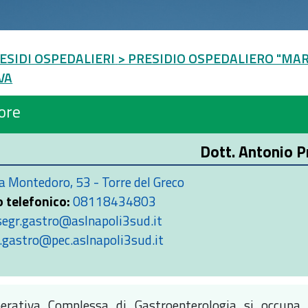
ESIDI OSPEDALIERI
> PRESIDIO OSPEDALIERO "MAR
VA
ore
Dott. Antonio P
a Montedoro, 53 - Torre del Greco
 telefonico:
08118434803
segr.gastro@aslnapoli3sud.it
.gastro@pec.aslnapoli3sud.it
perativa Complessa di Gastroenterologia si occupa 