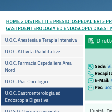
HOME
> DISTRETTI E PRESIDI OSPEDALIERI
> PR
GASTROENTEROLOGIA ED ENDOSCOPIA DIGESTI
U.O.C. Anestesia e Terapia Intensiva
Dirett
U.O.C. Attività Riabilitative
U.O.C. Farmacia Ospedaliera Area
Sede:
Vi
Nord
Recapito
E-Mail:
U.O.C. Piac Oncologico
Pec:
uoc
U.O.C. Gastroenterologia ed
Endoscopia Digestiva
L'unità O
U.O.S.D. Chirurgia generale