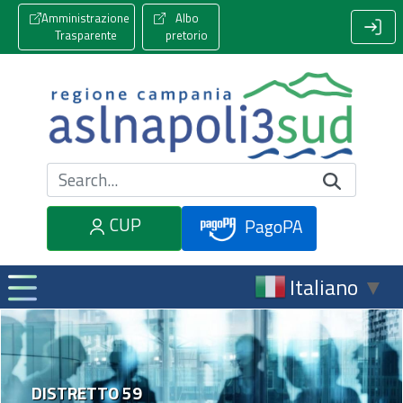
Amministrazione
Albo
Trasparente
pretorio
Cerca nel sito
CUP
PagoPA
Italiano
▼
DISTRETTO 59