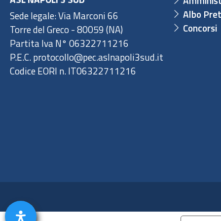
Amminist
Albo Pret
Sede legale: Via Marconi 66
Concorsi
Torre del Greco - 80059 (NA)
Partita Iva N° 06322711216
P.E.C. protocollo@pec.aslnapoli3sud.it
Codice EORI n. IT06322711216