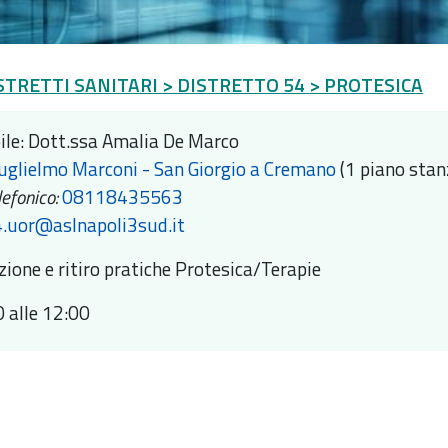
STRETTI SANITARI
> DISTRETTO 54
> PROTESICA
le: Dott.ssa Amalia De Marco
uglielmo Marconi - San Giorgio a Cremano
(1 piano stan
efonico:
08118435563
.uor@aslnapoli3sud.it
ione e ritiro pratiche Protesica/Terapie
0 alle 12:00