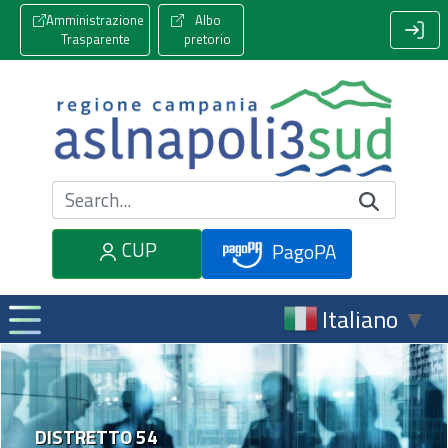
Amministrazione
Albo
Trasparente
pretorio
Cerca nel sito
CUP
PagoPA
Italiano
▼
DISTRETTO 54