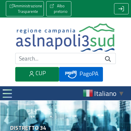
Amministrazione
Albo
Trasparente
pretorio
Cerca nel sito
CUP
PagoPA
Italiano
▼
DISTRETTO 34