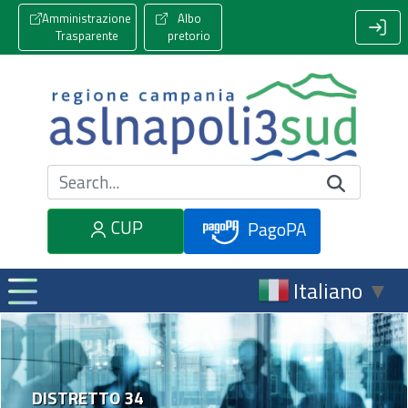
Amministrazione
Albo
Trasparente
pretorio
Cerca nel sito
CUP
PagoPA
Italiano
▼
DISTRETTO 34