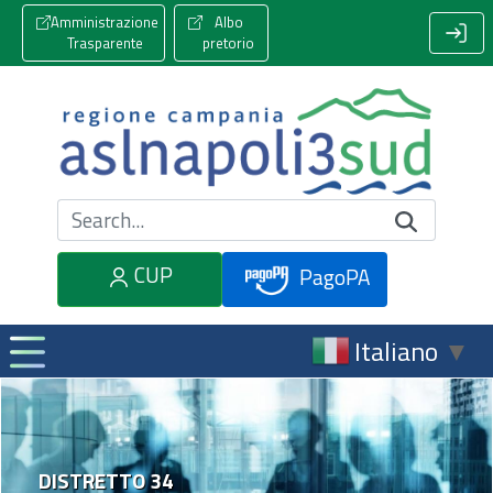
Amministrazione
Albo
Trasparente
pretorio
Cerca nel sito
CUP
PagoPA
Italiano
▼
DISTRETTO 34