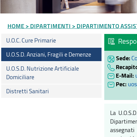
HOME
> DIPARTIMENTI
> DIPARTIMENTO ASSIS
U.O.C. Cure Primarie
Respo
U.O.S.D. Anziani, Fragili e Demenze
Sede:
Co
Recapito
U.O.S.D. Nutrizione Artificiale
E-Mail:
Domiciliare
Pec:
uos
Distretti Sanitari
La U.O.S.D
Dipartiment
assegnati 