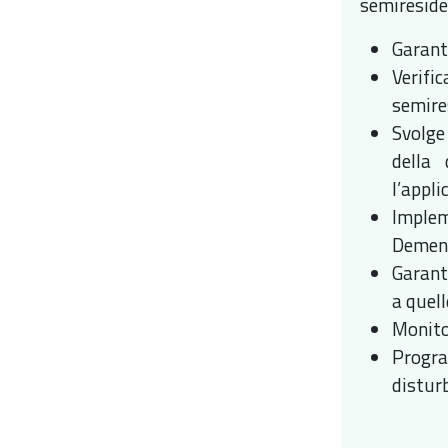
semiresiden
Garanti
Verifi
semire
Svolge
della 
l’appli
Implem
Demenz
Garanti
a quel
Monitor
Progra
disturb