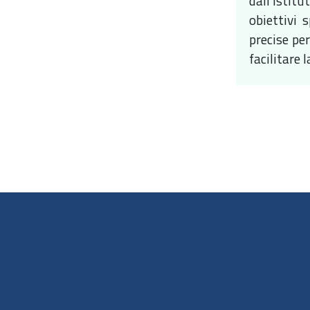
dall’Istit
obiettivi 
precise pe
facilitare