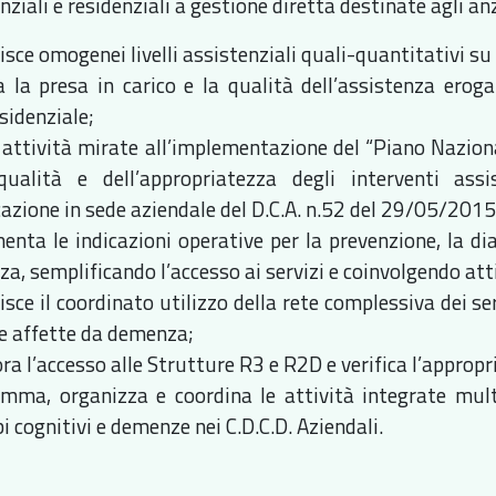
ziali e residenziali a gestione diretta destinate agli an
sce omogenei livelli assistenziali quali-quantitativi su t
ca la presa in carico e la qualità dell’assistenza ero
sidenziale;
 attività mirate all’implementazione del “Piano Nazio
qualità e dell’appropriatezza degli interventi assi
cazione in sede aziendale del D.C.A. n.52 del 29/05/2015
enta le indicazioni operative per la prevenzione, la dia
a, semplificando l’accesso ai servizi e coinvolgendo att
sce il coordinato utilizzo della rete complessiva dei se
le affette da demenza;
a l’accesso alle Strutture R3 e R2D e verifica l’appropri
mma, organizza e coordina le attività integrate multid
i cognitivi e demenze nei C.D.C.D. Aziendali.