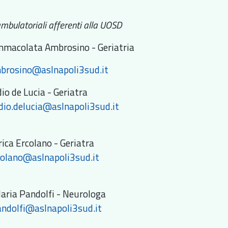
ambulatoriali afferenti alla UOSD
mmacolata Ambrosino - Geriatria
mbrosino@aslnapoli3sud.it
io de Lucia - Geriatra
dio.delucia@aslnapoli3sud.it
rica Ercolano - Geriatra
colano@aslnapoli3sud.it
aria Pandolfi - Neurologa
ndolfi@aslnapoli3sud.it