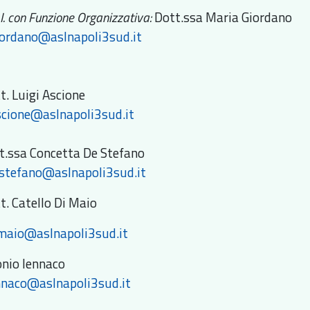
.I. con Funzione Organizzativa:
Dott.ssa Maria Giordano
ordano@aslnapoli3sud.it
tt. Luigi Ascione
scione@aslnapoli3sud.it
ott.ssa Concetta De Stefano
estefano@aslnapoli3sud.it
ott. Catello Di Maio
imaio@aslnapoli3sud.it
onio Iennaco
nnaco@aslnapoli3sud.it