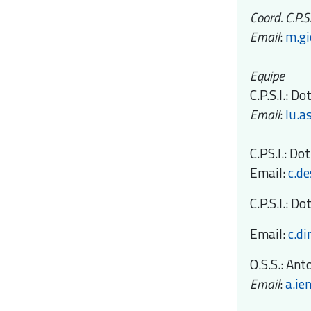
Coord. C.P.S
Email
:
m.gi
Equipe
C.P.S.I.: Do
Email
:
lu.a
C.PS.I.: D
Email:
c.d
C.P.S.I.: D
Email:
c.d
O.S.S.: Ant
Email
:
a.ie