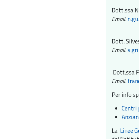
Dott.ssa N
Email
:
n.gu
Dott. Silve
Email
:
s.gr
Dott.ssa F
Email
:
fran
Per info sp
Centri
Anziani
La
Linee G