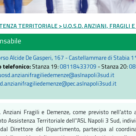
TENZA TERRITORIALE
> U.O.S.D. ANZIANI, FRAGILI
nsabile
rso Alcide De Gasperi, 167 - Castellammare di Stabia 1
 telefonico:
Stanza 19:
08118433709
- Stanza 20:
08
uosd.anzianifragiliedemenze@aslnapoli3sud.it
d.anzianifragiliedemenze@pec.aslnapoli3sud.it
. Anziani Fragili e Demenze, come previsto nell'atto 
o Assistenza Territoriale dell''ASL Napoli 3 Sud, indivi
dal Direttore del Dipartimento, partecipa al coordina