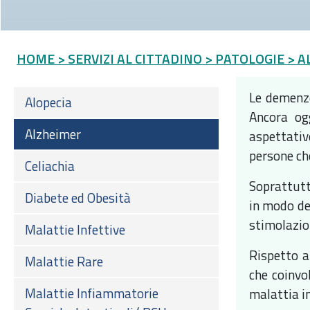
HOME
> SERVIZI AL CITTADINO
> PATOLOGIE
> A
Le demenze
Alopecia
Ancora ogg
Alzheimer
aspettativ
persone che
Celiachia
Soprattutt
Diabete ed Obesità
in modo dec
stimolazio
Malattie Infettive
Rispetto a
Malattie Rare
che coinvo
Malattie Infiammatorie
malattia in