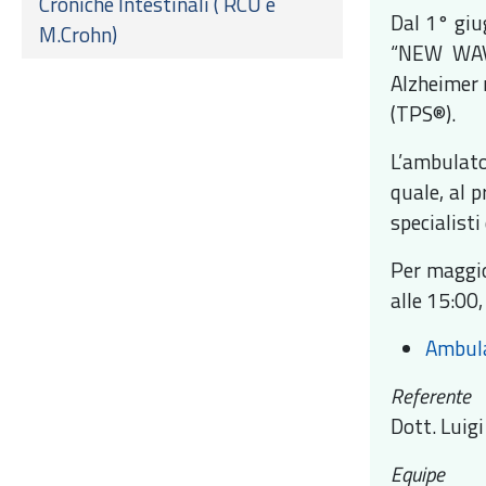
Croniche Intestinali ( RCU e
Dal 1° giu
M.Crohn)
“NEW WAVE
Alzheimer 
(TPS®).
L’ambulat
quale, al p
specialisti
Per maggio
alle 15:00,
Ambula
Referente
Dott. Luig
Equipe