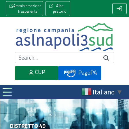
Amministrazione
Albo
Trasparente
pretorio
Cerca nel sito
CUP
PagoPA
Italiano
▼
DISTRETTO 49