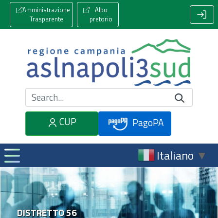
Amministrazione
Albo
Trasparente
pretorio
Cerca nel sito
CUP
PagoPA
Italiano
▼
DISTRETTO 56