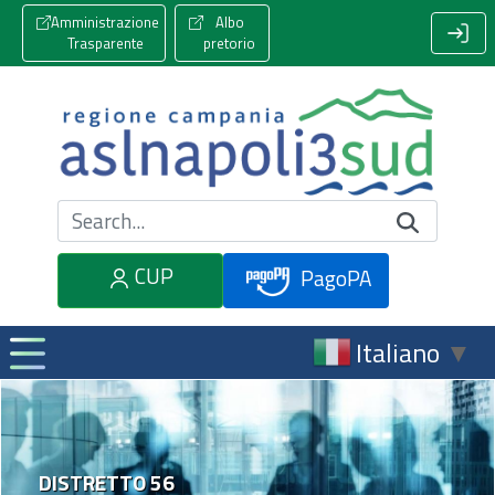
Amministrazione
Albo
Trasparente
pretorio
Cerca nel sito
CUP
PagoPA
Italiano
▼
DISTRETTO 56