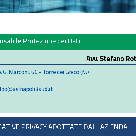
sabile Protezione dei Dati
Avv. Stefano Ro
a G. Marconi, 66 - Torre dei Greco (NA)
dpo@aslnapoli3sud.it
ATIVE PRIVACY ADOTTATE DALL'AZIENDA